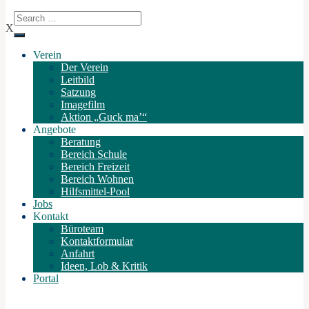
X
Verein
Der Verein
Leitbild
Satzung
Imagefilm
Aktion „Guck ma’“
Angebote
Beratung
Bereich Schule
Bereich Freizeit
Bereich Wohnen
Hilfsmittel-Pool
Jobs
Kontakt
Büroteam
Kontaktformular
Anfahrt
Ideen, Lob & Kritik
Portal