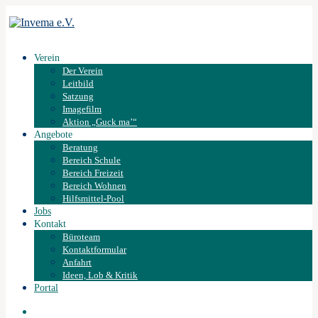
Verein
Der Verein
Leitbild
Satzung
Imagefilm
Aktion „Guck ma’“
Angebote
Beratung
Bereich Schule
Bereich Freizeit
Bereich Wohnen
Hilfsmittel-Pool
Jobs
Kontakt
Büroteam
Kontaktformular
Anfahrt
Ideen, Lob & Kritik
Portal