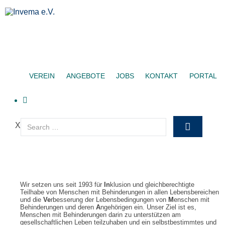
VEREIN
ANGEBOTE
JOBS
KONTAKT
PORTAL
X
Wir setzen uns seit 1993 für
In
klusion und gleichberechtigte
Teilhabe von Menschen mit Behinderungen in allen Lebensbereichen
und die
Ve
rbesserung der Lebensbedingungen von
M
enschen mit
Behinderungen und deren
A
ngehörigen ein. Unser Ziel ist es,
Menschen mit Behinderungen darin zu unterstützen am
gesellschaftlichen Leben teilzuhaben und ein selbstbestimmtes und