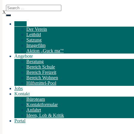
X
Verein
Der Verein
Leitbild
Satzung
Imagefilm
Aktion „Guck ma’“
Angebote
Beratung
Bereich Schule
Bereich Freizeit
Bereich Wohnen
Hilfsmittel-Pool
Jobs
Kontakt
Büroteam
Kontaktformular
Anfahrt
Ideen, Lob & Kritik
Portal