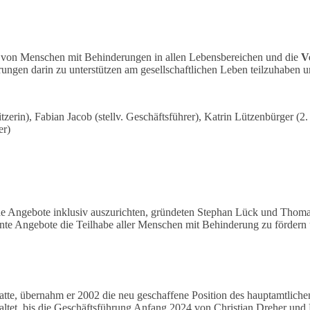
be von Menschen mit Behinderungen in allen Lebensbereichen und die
V
rungen darin zu unterstützen am gesellschaftlichen Leben teilzuhaben u
tzerin), Fabian Jacob (stellv. Geschäftsführer), Katrin Lützenbürger (2
er)
de Angebote inklusiv auszurichten, gründeten Stephan Lück und Thom
ante Angebote die Teilhabe aller Menschen mit Behinderung zu fördern 
te, übernahm er 2002 die neu geschaffene Position des hauptamtlichen 
altet, bis die Geschäftsführung Anfang 2024 von Christian Dreher u