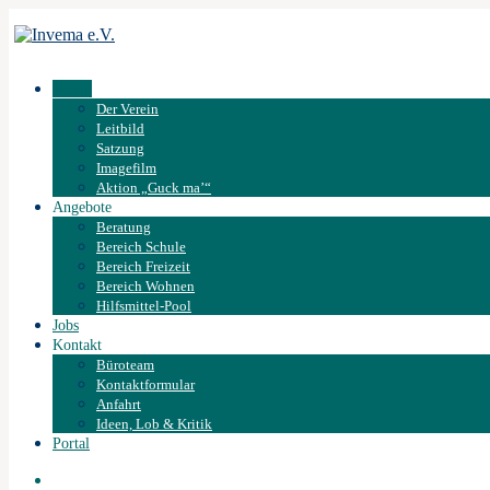
Verein
Der Verein
Leitbild
Satzung
Imagefilm
Aktion „Guck ma’“
Angebote
Beratung
Bereich Schule
Bereich Freizeit
Bereich Wohnen
Hilfsmittel-Pool
Jobs
Kontakt
Büroteam
Kontaktformular
Anfahrt
Ideen, Lob & Kritik
Portal