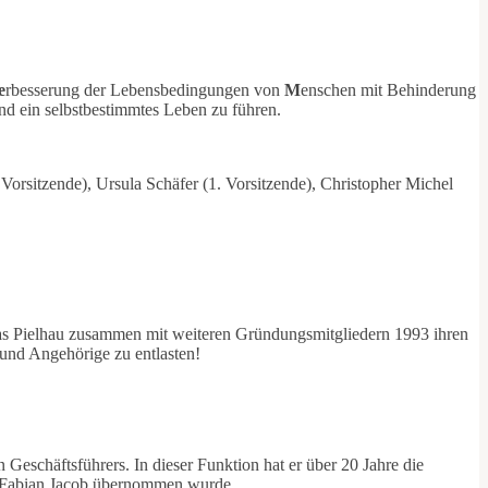
e
rbesserung der Lebensbedingungen von
M
enschen mit Behinderung
nd ein selbstbestimmtes Leben zu führen.
. Vorsitzende), Ursula Schäfer (1. Vorsitzende), Christopher Michel
as Pielhau zusammen mit weiteren Gründungsmitgliedern 1993 ihren
und Angehörige zu entlasten!
Geschäftsführers. In dieser Funktion hat er über 20 Jahre die
nd Fabian Jacob übernommen wurde.