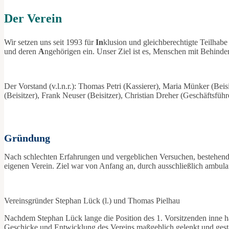
Der Verein
Wir setzen uns seit 1993 für
In
klusion und gleichberechtigte Teilha
und deren
A
ngehörigen ein. Unser Ziel ist es, Menschen mit Behinde
Der Vorstand (v.l.n.r.): Thomas Petri (Kassierer), Maria Münker (Beisi
(Beisitzer), Frank Neuser (Beisitzer), Christian Dreher (Geschäftsführ
Gründung
Nach schlechten Erfahrungen und vergeblichen Versuchen, bestehen
eigenen Verein. Ziel war von Anfang an, durch ausschließlich ambul
Vereinsgründer Stephan Lück (l.) und Thomas Pielhau
Nachdem Stephan Lück lange die Position des 1. Vorsitzenden inne hat
Geschicke und Entwicklung des Vereins maßgeblich gelenkt und gest