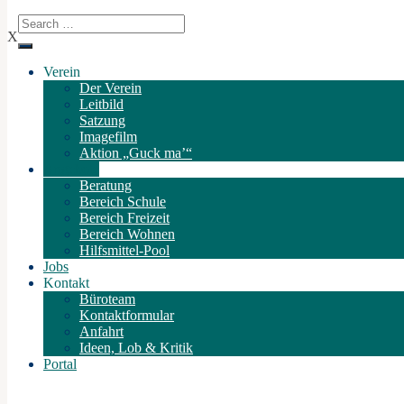
X
Verein
Der Verein
Leitbild
Satzung
Imagefilm
Aktion „Guck ma’“
Angebote
Beratung
Bereich Schule
Bereich Freizeit
Bereich Wohnen
Hilfsmittel-Pool
Jobs
Kontakt
Büroteam
Kontaktformular
Anfahrt
Ideen, Lob & Kritik
Portal