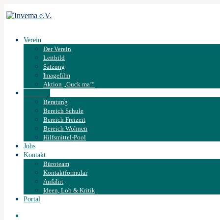
Verein
Der Verein
Leitbild
Satzung
Imagefilm
Aktion „Guck ma’“
Angebote
Beratung
Bereich Schule
Bereich Freizeit
Bereich Wohnen
Hilfsmittel-Pool
Jobs
Kontakt
Büroteam
Kontaktformular
Anfahrt
Ideen, Lob & Kritik
Portal