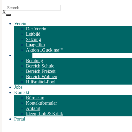
X
Verein
Der Verein
Leitbild
Satzung
Imagefilm
Aktion „Guck ma’“
Angebote
Beratung
Bereich Schule
Bereich Freizeit
Bereich Wohnen
Hilfsmittel-Pool
Jobs
Kontakt
Büroteam
Kontaktformular
Anfahrt
Ideen, Lob & Kritik
Portal