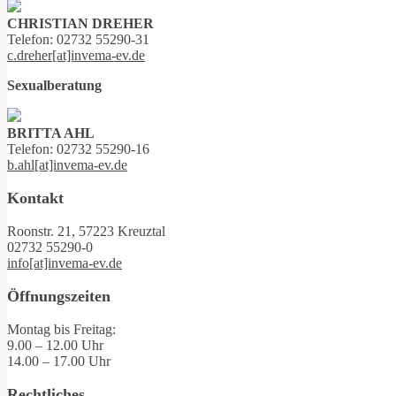
CHRISTIAN DREHER
Telefon: 02732 55290-31
c.dreher[at]invema-ev.de
Sexualberatung
BRITTA AHL
Telefon: 02732 55290-16
b.ahl[at]invema-ev.de
Kontakt
Roonstr. 21, 57223 Kreuztal
02732 55290-0
info[at]invema-ev.de
Öffnungszeiten
Montag bis Freitag:
9.00 – 12.00 Uhr
14.00 – 17.00 Uhr
Rechtliches