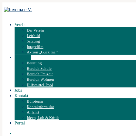
Verein
Der Verein
Leitbild
Satzung
Imagefilm
Aktion „Guck ma’“
Angebote
Beratung
Bereich Schule
Bereich Freizeit
Bereich Wohnen
Hilfsmittel-Pool
Jobs
Kontakt
Büroteam
Kontaktformular
Anfahrt
Ideen, Lob & Kritik
Portal