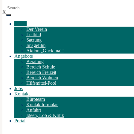
X
Verein
Der Verein
Leitbild
Satzung
Imagefilm
Aktion „Guck ma’“
Angebote
Beratung
Bereich Schule
Bereich Freizeit
Bereich Wohnen
Hilfsmittel-Pool
Jobs
Kontakt
Büroteam
Kontaktformular
Anfahrt
Ideen, Lob & Kritik
Portal