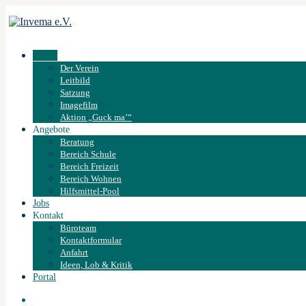
Verein
Der Verein
Leitbild
Satzung
Imagefilm
Aktion „Guck ma’“
Angebote
Beratung
Bereich Schule
Bereich Freizeit
Bereich Wohnen
Hilfsmittel-Pool
Jobs
Kontakt
Büroteam
Kontaktformular
Anfahrt
Ideen, Lob & Kritik
Portal