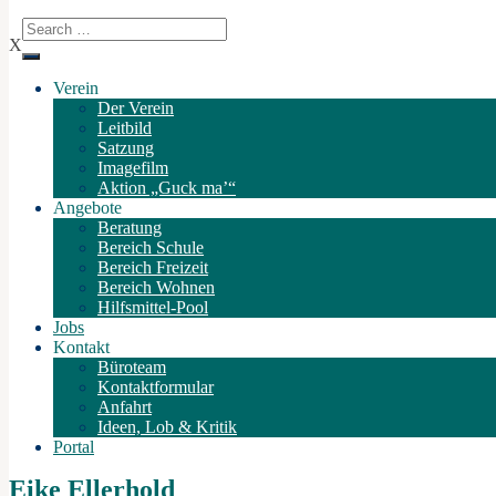
X
Verein
Der Verein
Leitbild
Satzung
Imagefilm
Aktion „Guck ma’“
Angebote
Beratung
Bereich Schule
Bereich Freizeit
Bereich Wohnen
Hilfsmittel-Pool
Jobs
Kontakt
Büroteam
Kontaktformular
Anfahrt
Ideen, Lob & Kritik
Portal
Eike Ellerhold