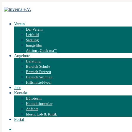
Verein
Der Verein
Leitbild
Satzung
Imagefilm
Aktion „Guck ma’“
Angebote
Beratung
Bereich Schule
Bereich Freizeit
Bereich Wohnen
Hilfsmittel-Pool
Jobs
Kontakt
Büroteam
Kontaktformular
Anfahrt
Ideen, Lob & Kritik
Portal