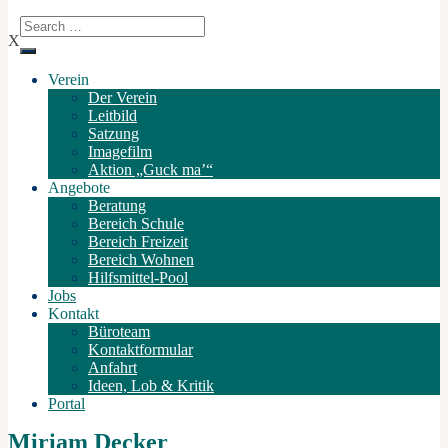
X
Verein
Der Verein
Leitbild
Satzung
Imagefilm
Aktion „Guck ma’“
Angebote
Beratung
Bereich Schule
Bereich Freizeit
Bereich Wohnen
Hilfsmittel-Pool
Jobs
Kontakt
Büroteam
Kontaktformular
Anfahrt
Ideen, Lob & Kritik
Portal
Miriam Decker