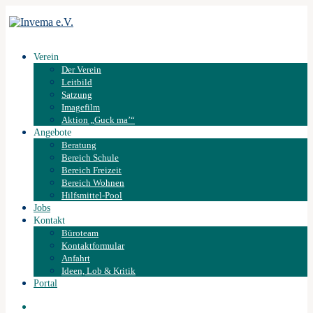
Verein
Der Verein
Leitbild
Satzung
Imagefilm
Aktion „Guck ma’“
Angebote
Beratung
Bereich Schule
Bereich Freizeit
Bereich Wohnen
Hilfsmittel-Pool
Jobs
Kontakt
Büroteam
Kontaktformular
Anfahrt
Ideen, Lob & Kritik
Portal