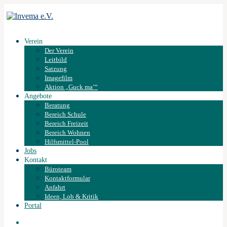
Verein
Der Verein
Leitbild
Satzung
Imagefilm
Aktion „Guck ma’“
Angebote
Beratung
Bereich Schule
Bereich Freizeit
Bereich Wohnen
Hilfsmittel-Pool
Jobs
Kontakt
Büroteam
Kontaktformular
Anfahrt
Ideen, Lob & Kritik
Portal