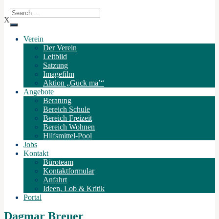
X
Verein
Der Verein
Leitbild
Satzung
Imagefilm
Aktion „Guck ma’“
Angebote
Beratung
Bereich Schule
Bereich Freizeit
Bereich Wohnen
Hilfsmittel-Pool
Jobs
Kontakt
Büroteam
Kontaktformular
Anfahrt
Ideen, Lob & Kritik
Portal
Dagmar Breuer