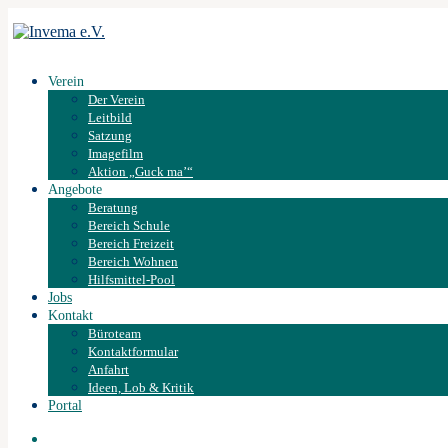
Verein
Der Verein
Leitbild
Satzung
Imagefilm
Aktion „Guck ma’“
Angebote
Beratung
Bereich Schule
Bereich Freizeit
Bereich Wohnen
Hilfsmittel-Pool
Jobs
Kontakt
Büroteam
Kontaktformular
Anfahrt
Ideen, Lob & Kritik
Portal