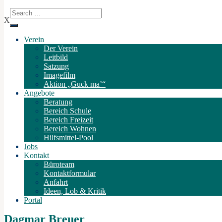
X
Verein
Der Verein
Leitbild
Satzung
Imagefilm
Aktion „Guck ma’“
Angebote
Beratung
Bereich Schule
Bereich Freizeit
Bereich Wohnen
Hilfsmittel-Pool
Jobs
Kontakt
Büroteam
Kontaktformular
Anfahrt
Ideen, Lob & Kritik
Portal
Dagmar Breuer