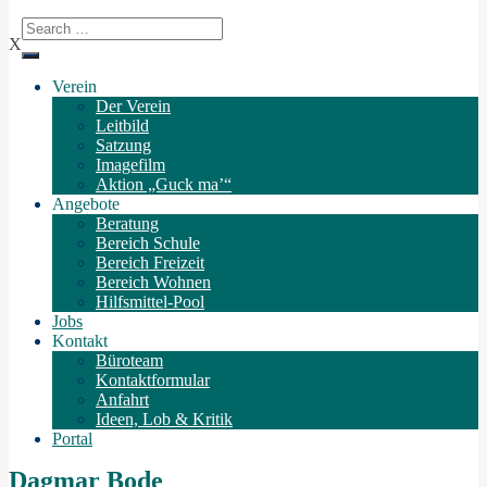
X
Verein
Der Verein
Leitbild
Satzung
Imagefilm
Aktion „Guck ma’“
Angebote
Beratung
Bereich Schule
Bereich Freizeit
Bereich Wohnen
Hilfsmittel-Pool
Jobs
Kontakt
Büroteam
Kontaktformular
Anfahrt
Ideen, Lob & Kritik
Portal
Dagmar Bode