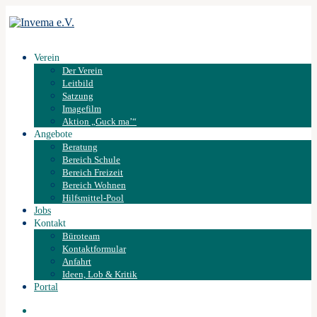
Verein
Der Verein
Leitbild
Satzung
Imagefilm
Aktion „Guck ma’“
Angebote
Beratung
Bereich Schule
Bereich Freizeit
Bereich Wohnen
Hilfsmittel-Pool
Jobs
Kontakt
Büroteam
Kontaktformular
Anfahrt
Ideen, Lob & Kritik
Portal