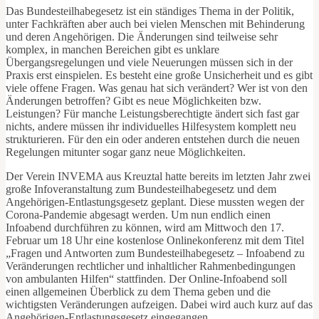
Das Bundesteilhabegesetz ist ein ständiges Thema in der Politik,
unter Fachkräften aber auch bei vielen Menschen mit Behinderung
und deren Angehörigen. Die Änderungen sind teilweise sehr
komplex, in manchen Bereichen gibt es unklare
Übergangsregelungen und viele Neuerungen müssen sich in der
Praxis erst einspielen. Es besteht eine große Unsicherheit und es gibt
viele offene Fragen. Was genau hat sich verändert? Wer ist von den
Änderungen betroffen? Gibt es neue Möglichkeiten bzw.
Leistungen? Für manche Leistungsberechtigte ändert sich fast gar
nichts, andere müssen ihr individuelles Hilfesystem komplett neu
strukturieren. Für den ein oder anderen entstehen durch die neuen
Regelungen mitunter sogar ganz neue Möglichkeiten.
Der Verein INVEMA aus Kreuztal hatte bereits im letzten Jahr zwei
große Infoveranstaltung zum Bundesteilhabegesetz und dem
Angehörigen-Entlastungsgesetz geplant. Diese mussten wegen der
Corona-Pandemie abgesagt werden. Um nun endlich einen
Infoabend durchführen zu können, wird am Mittwoch den 17.
Februar um 18 Uhr eine kostenlose Onlinekonferenz mit dem Titel
„Fragen und Antworten zum Bundesteilhabegesetz – Infoabend zu
Veränderungen rechtlicher und inhaltlicher Rahmenbedingungen
von ambulanten Hilfen“ stattfinden. Der Online-Infoabend soll
einen allgemeinen Überblick zu dem Thema geben und die
wichtigsten Veränderungen aufzeigen. Dabei wird auch kurz auf das
Angehörigen-Entlastungsgesetz eingegangen.