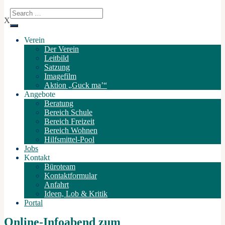
X
Verein
Der Verein
Leitbild
Satzung
Imagefilm
Aktion „Guck ma’“
Angebote
Beratung
Bereich Schule
Bereich Freizeit
Bereich Wohnen
Hilfsmittel-Pool
Jobs
Kontakt
Büroteam
Kontaktformular
Anfahrt
Ideen, Lob & Kritik
Portal
Online-Infoabend zum