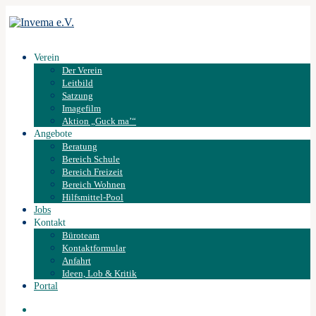
Verein
Der Verein
Leitbild
Satzung
Imagefilm
Aktion „Guck ma’“
Angebote
Beratung
Bereich Schule
Bereich Freizeit
Bereich Wohnen
Hilfsmittel-Pool
Jobs
Kontakt
Büroteam
Kontaktformular
Anfahrt
Ideen, Lob & Kritik
Portal