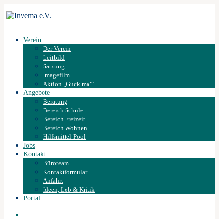
Verein
Der Verein
Leitbild
Satzung
Imagefilm
Aktion „Guck ma’“
Angebote
Beratung
Bereich Schule
Bereich Freizeit
Bereich Wohnen
Hilfsmittel-Pool
Jobs
Kontakt
Büroteam
Kontaktformular
Anfahrt
Ideen, Lob & Kritik
Portal