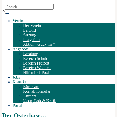
X
Verein
Der Verein
Leitbild
Satzung
Imagefilm
Aktion „Guck ma’“
Angebote
Beratung
Bereich Schule
Bereich Freizeit
Bereich Wohnen
Hilfsmittel-Pool
Jobs
Kontakt
Büroteam
Kontaktformular
Anfahrt
Ideen, Lob & Kritik
Portal
Der Osterhase…