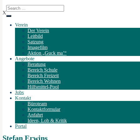
X
Verein
Der Verein
Leitbild
Satzung
Imagefilm
Aktion „Guck ma’“
Angebote
Beratung
Bereich Schule
Bereich Freizeit
Bereich Wohnen
Hilfsmittel-Pool
Jobs
Kontakt
Büroteam
Kontaktformular
Anfahrt
Ideen, Lob & Kritik
Portal
Stefan Erwins