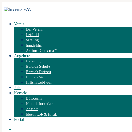
Verein
Der Verein
Leitbild
Satzung
Imagefilm
Aktion „Guck ma’“
Angebote
Beratung
Bereich Schule
Bereich Freizeit
Bereich Wohnen
Hilfsmittel-Pool
Jobs
Kontakt
Büroteam
Kontaktformular
Anfahrt
Ideen, Lob & Kritik
Portal