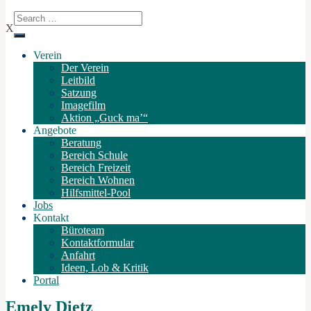
X
Verein
Der Verein
Leitbild
Satzung
Imagefilm
Aktion „Guck ma’“
Angebote
Beratung
Bereich Schule
Bereich Freizeit
Bereich Wohnen
Hilfsmittel-Pool
Jobs
Kontakt
Büroteam
Kontaktformular
Anfahrt
Ideen, Lob & Kritik
Portal
Emely Dietz