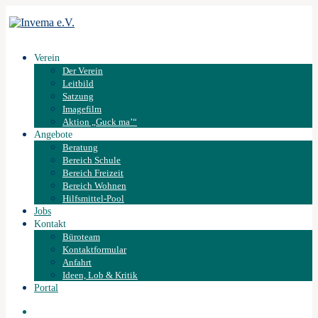
Verein
Der Verein
Leitbild
Satzung
Imagefilm
Aktion „Guck ma’“
Angebote
Beratung
Bereich Schule
Bereich Freizeit
Bereich Wohnen
Hilfsmittel-Pool
Jobs
Kontakt
Büroteam
Kontaktformular
Anfahrt
Ideen, Lob & Kritik
Portal