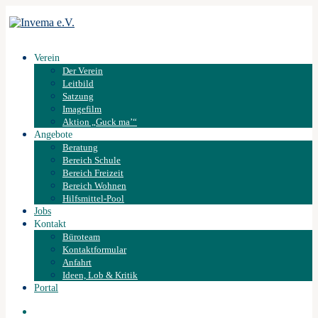
Verein
Der Verein
Leitbild
Satzung
Imagefilm
Aktion „Guck ma’“
Angebote
Beratung
Bereich Schule
Bereich Freizeit
Bereich Wohnen
Hilfsmittel-Pool
Jobs
Kontakt
Büroteam
Kontaktformular
Anfahrt
Ideen, Lob & Kritik
Portal