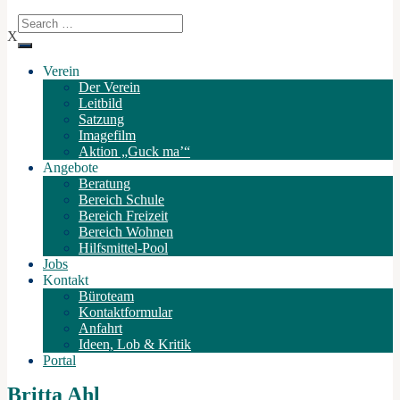
X
Verein
Der Verein
Leitbild
Satzung
Imagefilm
Aktion „Guck ma’“
Angebote
Beratung
Bereich Schule
Bereich Freizeit
Bereich Wohnen
Hilfsmittel-Pool
Jobs
Kontakt
Büroteam
Kontaktformular
Anfahrt
Ideen, Lob & Kritik
Portal
Britta Ahl